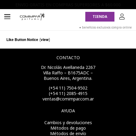
ENVIO GRATIS EN COMPRAS SUPERIORES A $60.000
10% DE DESCUENTO CON TRANSFERENCIA
TIENDA
● beneficios exclusivos compra online
(
)
Like Button Notice
view
CONTACTO
Dr. Nicolás Avellaneda 2267
Villa Raffo – B1675ADC –
Buenos Aires, Argentina.
(+54 11) 7504-9502
(+54 11) 2085-4915
ventas@comimpar.com.ar
AYUDA
Cambios y devoluciones
Métodos de pago
Métodos de envío